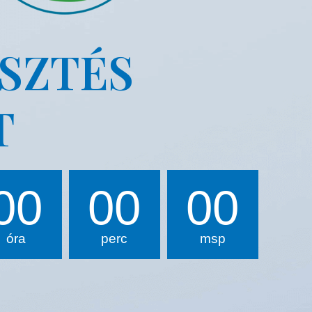
ESZTÉS
T
00
00
00
óra
perc
msp