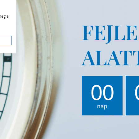
meg a
FEJL
ALAT
00
nap