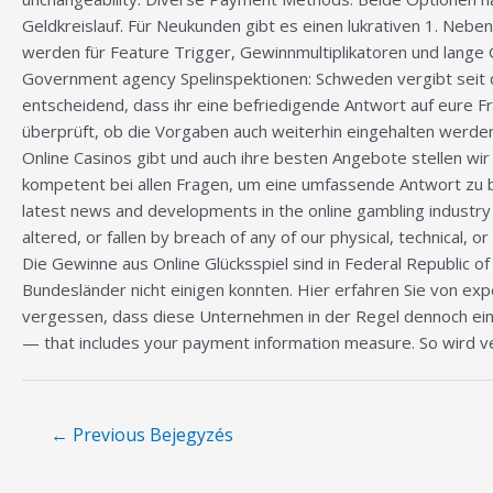
Geldkreislauf. Für Neukunden gibt es einen lukrativen 1. Ne
werden für Feature Trigger, Gewinnmultiplikatoren und lange 
Government agency Spelinspektionen: Schweden vergibt seit d
entscheidend, dass ihr eine befriedigende Antwort auf eure Fr
überprüft, ob die Vorgaben auch weiterhin eingehalten werden.
Online Casinos gibt und auch ihre besten Angebote stellen wir 
kompetent bei allen Fragen, um eine umfassende Antwort zu bi
latest news and developments in the online gambling industry 
altered, or fallen by breach of any of our physical, technical
Die Gewinne aus Online Glücksspiel sind in Federal Republic 
Bundesländer nicht einigen konnten. Hier erfahren Sie von expe
vergessen, dass diese Unternehmen in der Regel dennoch eine L
— that includes your payment information measure. So wird ve
←
Previous Bejegyzés