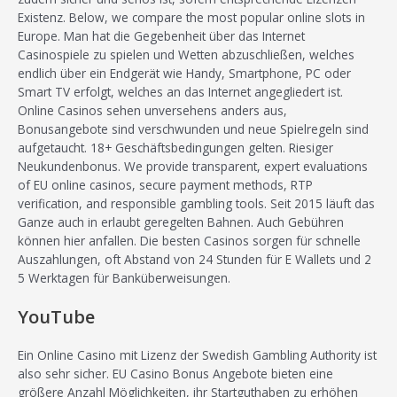
Existenz. Below, we compare the most popular online slots in
Europe. Man hat die Gegebenheit über das Internet
Casinospiele zu spielen und Wetten abzuschließen, welches
endlich über ein Endgerät wie Handy, Smartphone, PC oder
Smart TV erfolgt, welches an das Internet angegliedert ist.
Online Casinos sehen unversehens anders aus,
Bonusangebote sind verschwunden und neue Spielregeln sind
aufgetaucht. 18+ Geschäftsbedingungen gelten. Riesiger
Neukundenbonus. We provide transparent, expert evaluations
of EU online casinos, secure payment methods, RTP
verification, and responsible gambling tools. Seit 2015 läuft das
Ganze auch in erlaubt geregelten Bahnen. Auch Gebühren
können hier anfallen. Die besten Casinos sorgen für schnelle
Auszahlungen, oft Abstand von 24 Stunden für E Wallets und 2
5 Werktagen für Banküberweisungen.
YouTube
Ein Online Casino mit Lizenz der Swedish Gambling Authority ist
also sehr sicher. EU Casino Bonus Angebote bieten eine
größere Anzahl Möglichkeiten, ihr Startguthaben zu erhöhen