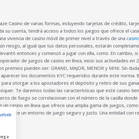
ze Casino de varias formas, incluyendo tarjetas de crédito, tarj
a su cuenta, tendrá acceso a todos los juegos que ofrece el casi
na vivencia de casino móvil de primer nivel a través de una
casin
ingún riesgo, al igual que tus datos personales, estarán completa
levantó entonces y comenzó a jugar con ella, como. En cambio, si p
n operador de juegos de casino en línea, inicio sus actividades e
os premios pueden ser: GRAND, MAJOR, MENOR y MINI. Sin duda, la
ebe aparecer los documentos KYC requeridos durante este norma. 
para otorgar a los apostadores el depósito y retiro de sus ganan
y póquer. Te daremos todas las características que este casino ti
eros de fuego se correlacionan con el número de la casilla donde c
 es un casino en línea que ofrece una amplia gama de juegos, com
çao y ofrece un entorno de juego seguro y justo. Una entidad con
yelvek
z.
meg a