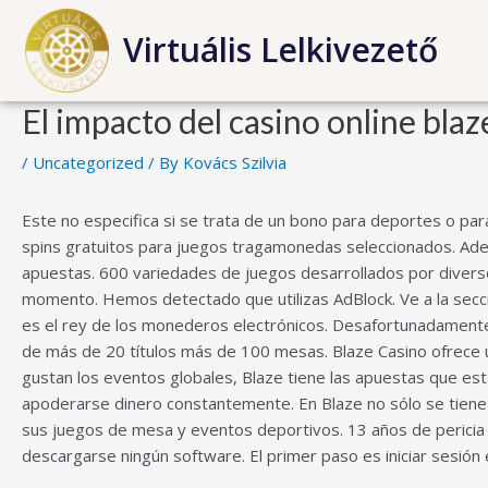
Virtuális Lelkivezető
El impacto del casino online blaze
/
Uncategorized
/ By
Kovács Szilvia
Este no especifica si se trata de un bono para deportes o pa
spins gratuitos para juegos tragamonedas seleccionados. Adem
apuestas. 600 variedades de juegos desarrollados por diverso
momento. Hemos detectado que utilizas AdBlock. Ve a la sección 
es el rey de los monederos electrónicos. Desafortunadamente
de más de 20 títulos más de 100 mesas. Blaze Casino ofrece un
gustan los eventos globales, Blaze tiene las apuestas que e
apoderarse dinero constantemente. En Blaze no sólo se tiene 
sus juegos de mesa y eventos deportivos. 13 años de pericia 
descargarse ningún software. El primer paso es iniciar sesión 