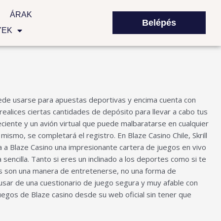
ÁRAK
Belépés
YEK
uede usarse para apuestas deportivas y encima cuenta con
alices ciertas cantidades de depósito para llevar a cabo tus
ciente y un avión virtual que puede malbaratarse en cualquier
ismo, se completará el registro. En Blaze Casino Chile, Skrill
 a Blaze Casino una impresionante cartera de juegos en vivo
encilla. Tanto si eres un inclinado a los deportes como si te
as son una manera de entretenerse, no una forma de
 usar de una cuestionario de juego segura y muy afable con
uegos de Blaze casino desde su web oficial sin tener que