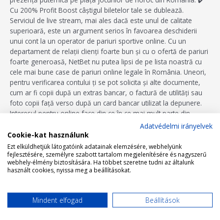
Cu 200% Profit Boost câștigul biletelor tale se dublează.
Serviciul de live stream, mai ales dacă este unul de calitate
superioară, este un argument serios în favoarea deschiderii
unui cont la un operator de pariuri sportive online. Cu un
departament de relații clienți foarte bun și cu o ofertă de pariuri
foarte generoasă, NetBet nu putea lipsi de pe lista noastră cu
cele mai bune case de pariuri online legale în România. Uneori,
pentru verificarea contului ți se pot solicita și alte documente,
cum ar fi copii după un extras bancar, o factură de utilități sau
foto copii față verso după un card bancar utilizat la depunere.
Interesul pentru online face din ce în ce mai mult parte din
preocupările constante ale unei părți însemnate a populației
Adatvédelmi irányelvek
tinere. În cazul pariurilor sportive, platformele online oferă
Cookie-kat használunk
multe campanii și bonusuri pentru campionatele mari de fotbal,
Ezt elküldhetjük látogatóink adatainak elemzésére, webhelyünk
ofertă ce merită să o iei în calcul. Dacă nu ești încă într o astfel
fejlesztésére, személyre szabott tartalom megjelenítésére és nagyszerű
webhely-élmény biztosítására. Ha többet szeretne tudni az általunk
de situație, atunci soluția este simplă. Aceștia pot exersa fără a
használt cookies, nyissa meg a beállításokat.
și face griji că își vor face găuri în bugete. Echipa Inter are 28
puncte și ocupă la momentul actual locul 3 în campionat, fiind
pe locul de calificare pentru UEFA Champions League, cu o serie
Mindent elfogad
Beállítások
de 8 victorii, 4 remize și 1 înfrângeri. Atletico Madrid și Sevilla se
întâlnesc, duminică, în etapa a 16 a din La Liga – Spania.