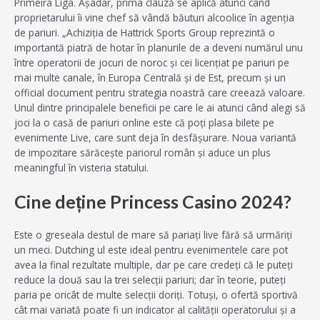
Primeira Liga. Așadar, prima clauză se aplică atunci când
proprietarului îi vine chef să vândă băuturi alcoolice în agenția
de pariuri. „Achiziția de Hattrick Sports Group reprezintă o
importantă piatră de hotar în planurile de a deveni numărul unu
între operatorii de jocuri de noroc și cei licențiat pe pariuri pe
mai multe canale, în Europa Centrală și de Est, precum și un
official document pentru strategia noastră care creează valoare.
Unul dintre principalele beneficii pe care le ai atunci când alegi să
joci la o casă de pariuri online este că poți plasa bilete pe
evenimente Live, care sunt deja în desfășurare. Noua variantă
de impozitare sărăcește pariorul român și aduce un plus
meaningful în visteria statului.
Cine deține Princess Casino 2024?
Este o greseala destul de mare să pariați live fără să urmăriți
un meci. Dutching ul este ideal pentru evenimentele care pot
avea la final rezultate multiple, dar pe care credeți că le puteți
reduce la două sau la trei selecții pariuri; dar în teorie, puteți
paria pe oricât de multe selecții doriți. Totuși, o ofertă sportivă
cât mai variată poate fi un indicator al calității operatorului și a