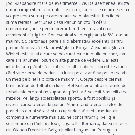
joci. Răspândire mare de evenimente Live. De asemenea, exista
o noua impozitare a jocurilor de noroc, iar in cele ce urmeaza iti
voi prezenta suma pe care trebuie sa o platesti in functie de
suma retrasa. Secțiunea Casa Pariurilor loto îți oferă
numeroase șanse pentru premii tari. 1 leu în cazul unui
eveniment câștigător. Poti eventual sa mergi pana la 5%, dar nu
mai mult. 5 cartonașe’ pare a fi o alternativă excelentă pentru
pariori. Abonează te la activităţile lui Boogie Alexandru Ștefan.
Winbet este un site care se descurcă bine în multe privințe, dar
care are anumite lipsuri din alte puncte de vedere. Dar este
întotdeauna plăcut să ai cât mai multe opțiuni disponibile atunci
când vine vorba de pariuri. Un lucru pozitiv ar fi sa poti paria atat
un meci pe bilet la o cota de maxim 1. Citește despre cei mai
buni jucători de fotbal din lume. Bet Builder pentru meciurile de
fotbal este prezent un suport de până la 6 selecții. Variabilitatea
mizelor. Pe lângă accesibilitatea sporită, a fost posibilă și
diversificarea ofertei de pariuri. Atunci când oferta caselor de
pariuri este mai săracă și nu cuprinde suficiente meciuri din
competițiile numerate mai sus, ne concentrăm și pe ligile
secundare din țările de top și Liga a II a România, dar și meciuri
din Olanda Eredivisie, Belgia Jupiler League sau Portugalia