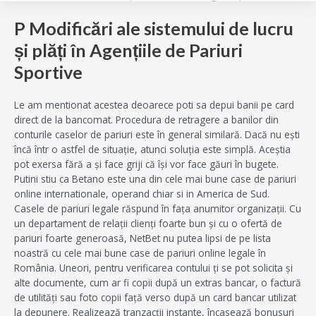
P Modificări ale sistemului de lucru
și plăți în Agențiile de Pariuri
Sportive
Le am mentionat acestea deoarece poti sa depui banii pe card
direct de la bancomat. Procedura de retragere a banilor din
conturile caselor de pariuri este în general similară. Dacă nu ești
încă într o astfel de situație, atunci soluția este simplă. Aceștia
pot exersa fără a și face griji că își vor face găuri în bugete.
Putini stiu ca Betano este una din cele mai bune case de pariuri
online internationale, operand chiar si in America de Sud.
Casele de pariuri legale răspund în fața anumitor organizații. Cu
un departament de relații clienți foarte bun și cu o ofertă de
pariuri foarte generoasă, NetBet nu putea lipsi de pe lista
noastră cu cele mai bune case de pariuri online legale în
România. Uneori, pentru verificarea contului ți se pot solicita și
alte documente, cum ar fi copii după un extras bancar, o factură
de utilități sau foto copii față verso după un card bancar utilizat
la depunere. Realizează tranzacții instante, încasează bonusuri