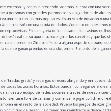
mente extensa, ¡y continúa creciendo. Además, cuenta con una se
trae a personas con grandes patrimonios y a jugadores de alto ni
 va una lista con los más populares. Es un rito de iniciación o un
lo XI se resolvió con una tirada de dados. Con esto no queremos 
on criptodivisas. En la mayoría de los estados, los casinos en líne
berá realizar su apuesta, hacer girar los carretes y que los sím
ier casino online en Chile te ofrecerá alguna especie de bono, sob
con la que se ganan premios en una slot online. El monto de la gan
 de “tiradas gratis” y recargas ofrecen, alargando y enriquecien
s de todas las zonas horarias. Estos pueden conseguirse al crear 
uda a nuestro equipo de redes sociales a través de nuestra cuent
sto, siéntase libre de cambiar y comenzar a jugar con dinero real.
también en el resto de la sociedad. Prueba los juegos de azar gra
n ningún tipo de riesgo y sin tener que registrarte ni descargarte