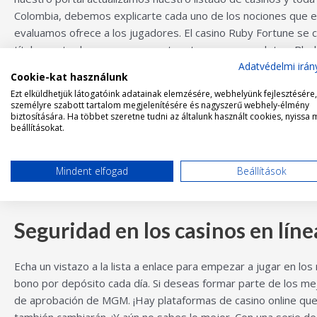
Colombia, debemos explicarte cada uno de los nociones que e
evaluamos ofrece a los jugadores. El casino Ruby Fortune se c
títulos, entre los que se encuentran tragaperras, ruletas, Blac
Adatvédelmi irán
Cookie-kat használunk
¿Por qué elegir jugar en el Cas
Ezt elküldhetjük látogatóink adatainak elemzésére, webhelyünk fejlesztésére,
személyre szabott tartalom megjelenítésére és nagyszerű webhely-élmény
biztosítására. Ha többet szeretne tudni az általunk használt cookies, nyissa 
Si deseas formar parte de los mejores casinos online, el pri
beállításokat.
puedes dejar todo en manos del azar o bien probar juegos de c
parte nunca es fácil. A no wager bonus Australia is a casino 
Mindent elfogad
Beállítások
abanico de juegos que se ofrecen no ha sido alterado y los té
correo electrónico, el fax y el chat en vivo.
Seguridad en los casinos en líne
Echa un vistazo a la lista a enlace para empezar a jugar en l
bono por depósito cada día. Si deseas formar parte de los mej
de aprobación de MGM. ¡Hay plataformas de casino online que c
también cambiarán. ¡Y aún no sabes lo mejor. Con una serie d