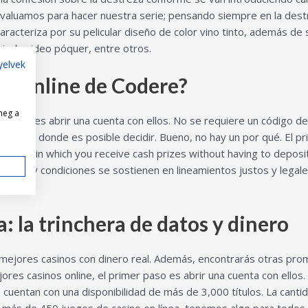
valuamos para hacer nuestra serie; pensando siempre en la dest
aracteriza por su pelicular diseño de color vino tinto, además d
kjack, video póquer, entre otros.
yelvek
ino Online de Codere?
meg a
mer paso es abrir una cuenta con ellos. No se requiere un código
artas, donde es posible decidir. Bueno, no hay un por qué. El pr
promotion in which you receive cash prizes without having to dep
rminos y condiciones se sostienen en lineamientos justos y legal
a: la trinchera de datos y dinero
os mejores casinos con dinero real. Además, encontrarás otras pr
ores casinos online, el primer paso es abrir una cuenta con ello
uentan con una disponibilidad de más de 3,000 títulos. La cantid
e más de 450 juegos de casino en línea, tenemos algo para todos 