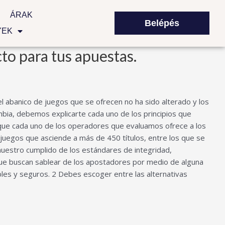
ÁRAK
Belépés
YEK
cto para tus apuestas.
 el abanico de juegos que se ofrecen no ha sido alterado y los
mbia, debemos explicarte cada uno de los principios que
que cada uno de los operadores que evaluamos ofrece a los
e juegos que asciende a más de 450 títulos, entre los que se
nuestro cumplido de los estándares de integridad,
que buscan sablear de los apostadores por medio de alguna
bles y seguros. 2 Debes escoger entre las alternativas