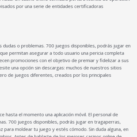
isados por una serie de entidades certificadoras
us dudas o problemas. 700 juegos disponibles, podrás jugar en
 que permitan asegurar a todo usuario una pericia completa
recen promociones con el objetivo de premiar y fidelizar a sus
esite una opción sin descargas: muchos de nuestros sitios
ro de juegos diferentes, creados por los principales
ce hasta el momento una aplicación móvil. El personal de
as. 700 juegos disponibles, podrás jugar en tragaperras,
z para moldear tu juego y estés cómodo. Sin duda alguna, en
mbios. Antes de hablarte de los mejores casinos online de