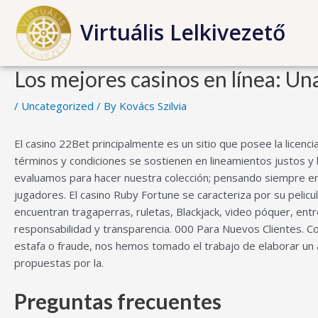
Virtuális Lelkivezető
Los mejores casinos en línea: Una
/
Uncategorized
/ By
Kovács Szilvia
El casino 22Bet principalmente es un sitio que posee la licenc
términos y condiciones se sostienen en lineamientos justos y 
evaluamos para hacer nuestra colección; pensando siempre en
jugadores. El casino Ruby Fortune se caracteriza por su pelicu
encuentran tragaperras, ruletas, Blackjack, video póquer, en
responsabilidad y transparencia. 000 Para Nuevos Clientes. 
estafa o fraude, nos hemos tomado el trabajo de elaborar un 
propuestas por la.
Preguntas frecuentes