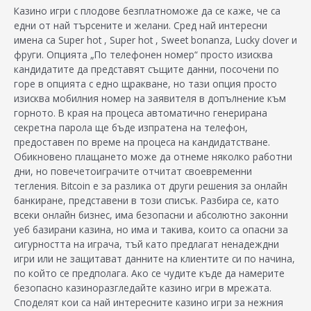
Казино игри с плодове безплатноможе да се каже, че са
едни от най търсените и желани. Сред най интересни
имена са Super hot , Super hot , Sweet bonanza, Lucky clover и
фруги. Опцията „По телефонен номер“ просто изисква
кандидатите да представят същите данни, посочени по
горе в опцията с едно щракване, но тази опция просто
изисква мобилния номер на заявителя в допълнение към
горното. В края на процеса автоматично генерирана
секретна парола ще бъде изпратена на телефон,
предоставен по време на процеса на кандидатстване.
Обикновено плащането може да отнеме няколко работни
дни, но повечетоиграчите отчитат своевременни
тегления. Bitcoin е за разлика от други решения за онлайн
банкиране, представени в този списък. Разбира се, като
всеки онлайн бизнес, има безопасни и абсолютно законни
уеб базирани казина, но има и такива, които са опасни за
сигурността на играча, тъй като предлагат ненадеждни
игри или не защитават данните на клиентите си по начина,
по който се предполага. Ако се чудите къде да намерите
безопасно казиноразгледайте казино игри в мрежата.
Споделят кои са най интересните казино игри за нежния