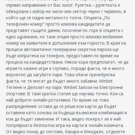
спрямо направения от Вас залог. Рулетка – рулетката е
обвързана с избор на число или сектор черно / червено, в
който ще се падне металното топче. Опцията „По
телефонен номер“ просто изисква кандидатите да
представят същите данни, посочени по горе в опцията с
едно щракване, но тази опция просто изисква мобилния
номер на заявителя в допълнение към горното. В края на
процеса автоматично генерирана секретна парола ще
бъде изпратена на телефон, предоставен по време на
процеса на кандидатстване. Някои хора предполагат, че да
играете казино игри е глупаво, поради факта, че е много
вероятно да загубите пари. Това обаче пренебрегва
факта, че те могат да бъдат много забавни. Winbet
Теглене и Депозит на пари. Winbet Залози на Електронни
спортове. В тази кратка статия ще научиш точно. Кои са
най добрите онлайн ротативки. По време на това
разпределение остава да се реши кои карти да бъдат
оставени като основа за бъдеща възможна комбинация и
кои да бъдат заменени. И така, видео покерът ли е най
популярната безплатна игра на карти в онлайн казината.
От видео покер до слотове, бакара и блекджек, отделете