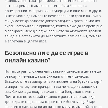
казино. Също така ще намерите топ лиги и първенства
като например: Шампионска лига, Лига Европа, на
Конференциите, Германия – Суперкупа и още много други.
В него може да намерите вече започнали срещи на които
също може да залагате докато следите играта на малкия
екран. Историята на принцеса, която може да се превърне
в прекрасен лебед е вдъхновението за Ainsworth’s Кралски
лебед. От естетиката до безплатните завъртания, темата
е вплетена в цялата игра.
Безопасно ли е да се играе в
онлайн казино?
По тях са разположени най различни символи и целта е да
се получи печеливша комбинация от тези символи.
Всъщност, те се завъртат с натискането на бутона „старт“
и спират на случаен принцип, така че нищо не зависи от
вас. Как мога да получа началния си бонус нов клиент.
Почти във всяко онлайн казино е достатъчно само да
депозирате средства за първи път и бонусът ще бъде
зареден в сметката ви до няколко минути. Има сайтове на