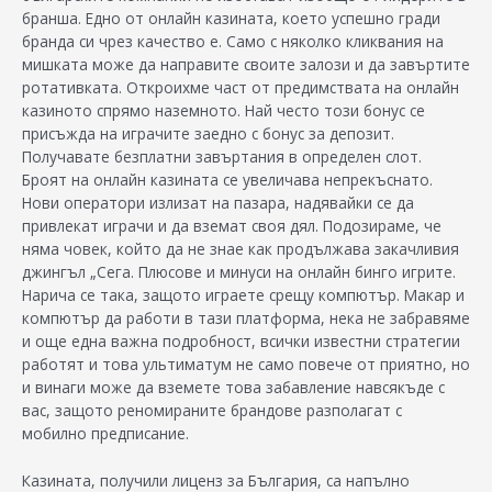
бранша. Едно от онлайн казината, което успешно гради
бранда си чрез качество е. Само с няколко кликвания на
мишката може да направите своите залози и да завъртите
ротативката. Откроихме част от предимствата на онлайн
казиното спрямо наземното. Най често този бонус се
присъжда на играчите заедно с бонус за депозит.
Получавате безплатни завъртания в определен слот.
Броят на онлайн казината се увеличава непрекъснато.
Нови оператори излизат на пазара, надявайки се да
привлекат играчи и да вземат своя дял. Подозираме, че
няма човек, който да не знае как продължава закачливия
джингъл „Сега. Плюсове и минуси на онлайн бинго игрите.
Нарича се така, защото играете срещу компютър. Макар и
компютър да работи в тази платформа, нека не забравяме
и още една важна подробност, всички известни стратегии
работят и това ультиматум не само повече от приятно, но
и винаги може да вземете това забавление навсякъде с
вас, защото реномираните брандове разполагат с
мобилно предписание.
Казината, получили лиценз за България, са напълно