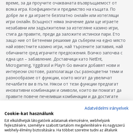
време, за да проучите очакваната възвръщаемост от
всяка игра. Коефициенти и предимство на къщата. По
добре ли е да играете безплатно онлайн или изтеглящи
игри онлайн. Всъщност няма значение дали ще играете
незабавни или задължителни за изтегляне казино игри,
стига да правите, преди да заложите истински пари. Ето
защо ние от Бетенеми решихме да съберем на едно място
най известните казино игри, най търсените заглавия, най
обичаните сред играчите предложения. Всичко започва с
една цел – забавление. Доставчици като NetEnt,
Microgaming, Yggdrasil и Play’n Go винаги добавят нови и
интересни слотове, разполагащи със разноцветни теми и
разнообразие от функции, които могат да увеличат
печалбите ви в пъти. Някои от тези функции предлагат
иновативни комбинации и символи, които ви помагат да
правите повече печеливши комбинации и да достигате
бонус рундове. При класическия вариант на играта има
Adatvédelmi irányelvek
игрална маса и секторите са строго разпределени по нея. И
Cookie-kat használunk
всъщност тези сектори играят ролята на различните
Ezt elküldhetjük látogatóink adatainak elemzésére, webhelyünk
опции за залагане. Няма смисъл то и дело да играете
fejlesztésére, személyre szabott tartalom megjelenítésére és nagyszerű
плодови казино игри линии безплатно когато можете да
webhely-élmény biztosítására. Ha többet szeretne tudni az általunk