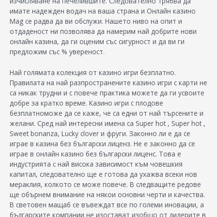
изчисляване на печелившите. Следователно трябва да
имате надежден водач на ваша страна и Онлайн казино
Mag се радва да ви обслужи. Нашето ниво на опит и
отдаденост ни позволява да намерим най добрите нови
онлайн казина, да ги оценим със сигурност и да ви ги
предложим със % увереност.
Най голямата колекция от казино игри безплатно.
Правилата на най разпространените казино игри с карти не
са никак трудни и с повече практика можете да ги усвоите
добре за кратко време. Казино игри с плодове
безплатноможе да се каже, че са едни от най търсените и
желани. Сред най интересни имена са Super hot , Super hot ,
Sweet bonanza, Lucky clover и фруги. Законно ли е да се
играе в казина без български лиценз. Не е законно да се
играе в онлайн казино без български лиценс. Това е
индустрията с най висока зависимост към човешкия
капитал, следователно ще е готова да ухажва всеки нов
мераклия, колкото се може повече. В следващите редове
ще обърнем внимание на някои основни черти и качества.
В световен мащаб се въвеждат все по големи иновации, а
българските компании не изостават изобщо от лидерите в