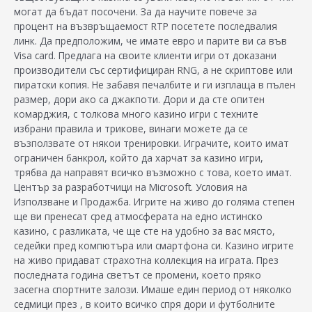
могат да бъдат посочени. За да научите повече за
процент на възвръщаемост RTP посетете последвалия
линк. Да предположим, че имате евро и парите ви са във
Visa card. Предлага на своите клиенти игри от доказани
производители със сертифициран RNG, а не скриптове или
пиратски копия. Не забавя печалбите и ги изплаща в пълен
размер, дори ако са джакпоти. Дори и да сте опитен
комарджия, с толкова много казино игри с техните
избрани правила и трикове, винаги можете да се
възползвате от някои тренировки. Играчите, които имат
ограничен банкрол, който да харчат за казино игри,
трябва да направят всичко възможно с това, което имат.
Център за разработчици на Microsoft. Условия на
Използване и Продажба. Игрите на живо до голяма степен
ще ви пренесат сред атмосферата на едно истинско
казино, с разликата, че ще сте на удобно за вас място,
седейки пред компютъра или смартфона си. Казино игрите
на живо придават страхотна коллекция на играта. През
последната година светът се промени, което пряко
засегна спортните залози. Имаше един период от няколко
седмици през , в които всичко спря дори и футболните