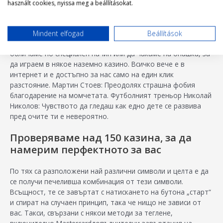
опитате нещо различно и да развиете нови умения. В
használt cookies, nyissa meg a beállításokat.
случай, че търсите казино игри онлайн безплатни, ви
съветваме да пробвате и тази вариация на видео покера.
За щастие, онлайн хазартната индустрия е във възхода си
Mindent elfogad
Beállítások
и вече не ни се налага да пътуваме с километри, да се
обличаме по специален начин или да чакаме на опашка, за
да играем в някое наземно казино. Всичко вече е в
интернет и е достъпно за нас само на един клик
разстояние. Мартин Стоев: Преодолях страшна фобия
благодарение на момчетата. Футболният треньор Николай
Николов: Чувството да гледаш как едно дете се развива
пред очите ти е невероятно.
Проверяваме над 150 казина, за да
намерим перфектното за вас
По тях са разположени най различни символи и целта е да
се получи печеливша комбинация от тези символи.
Всъщност, те се завъртат с натискането на бутона „старт“
и спират на случаен принцип, така че нищо не зависи от
вас. Такси, свързани с някои методи за теглене,