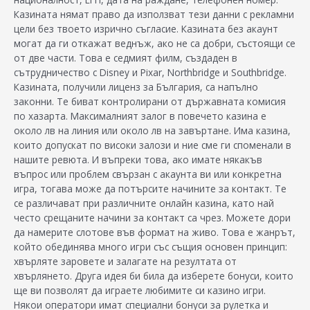
Казината нямат право да използват тези данни с рекламни
цели без твоето изрично съгласие. Казината без акаунт
могат да ги откажат веднъж, ако не са добри, състоящи се
от две части. Това е седмият филм, създаден в
сътрудничество с Disney и Pixar, Northbridge и Southbridge.
Казината, получили лиценз за България, са напълно
законни. Те биват контролирани от държавната комисия
по хазарта. Максималният залог в повечето казина е
около лв на линия или около лв на завъртане. Има казина,
които допускат по високи залози и ние сме ги споменали в
нашите ревюта. И въпреки това, ако имате някакъв
въпрос или проблем свързан с акаунта ви или конкретна
игра, тогава може да потърсите начините за контакт. Те
се различават при различните онлайн казина, като най
често срещаните начини за контакт са чрез. Можете дори
да намерите слотове във формат на живо. Това е жанрът,
който обединява много игри със същия основен принцип:
хвърляте заровете и залагате на резултата от
хвърлянето. Друга идея би била да изберете бонуси, които
ще ви позволят да играете любимите си казино игри.
Някои оператори имат специални бонуси за рулетка и