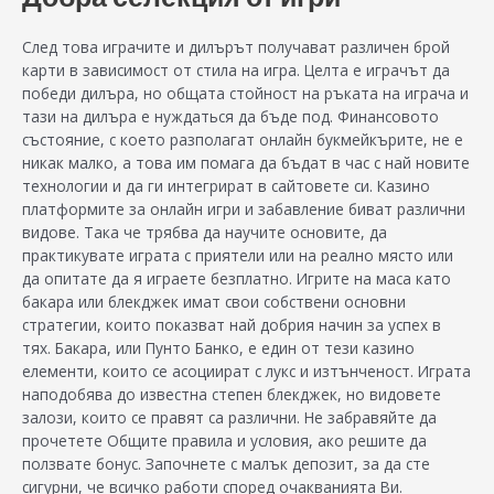
След това играчите и дилърът получават различен брой
карти в зависимост от стила на игра. Целта е играчът да
победи дилъра, но общата стойност на ръката на играча и
тази на дилъра е нуждаться да бъде под. Финансовото
състояние, с което разполагат онлайн букмейкърите, не е
никак малко, а това им помага да бъдат в час с най новите
технологии и да ги интегрират в сайтовете си. Казино
платформите за онлайн игри и забавление биват различни
видове. Така че трябва да научите основите, да
практикувате играта с приятели или на реално място или
да опитате да я играете безплатно. Игрите на маса като
бакара или блекджек имат свои собствени основни
стратегии, които показват най добрия начин за успех в
тях. Бакара, или Пунто Банко, е един от тези казино
елементи, които се асоциират с лукс и изтънченост. Играта
наподобява до известна степен блекджек, но видовете
залози, които се правят са различни. Не забравяйте да
прочетете Общите правила и условия, ако решите да
ползвате бонус. Започнете с малък депозит, за да сте
сигурни, че всичко работи според очакванията Ви.