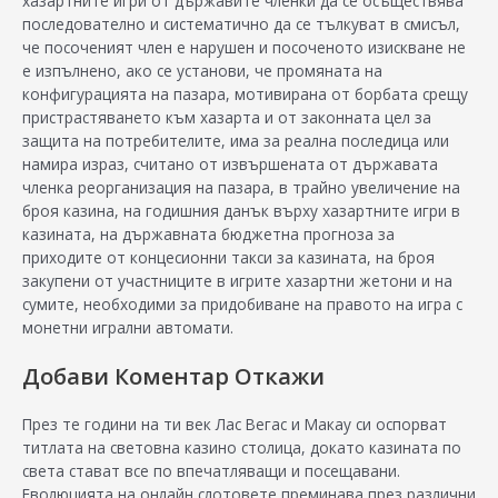
хазартните игри от държавите членки да се осъществява
последователно и систематично да се тълкуват в смисъл,
че посоченият член е нарушен и посоченото изискване не
е изпълнено, ако се установи, че промяната на
конфигурацията на пазара, мотивирана от борбата срещу
пристрастяването към хазарта и от законната цел за
защита на потребителите, има за реална последица или
намира израз, считано от извършената от държавата
членка реорганизация на пазара, в трайно увеличение на
броя казина, на годишния данък върху хазартните игри в
казината, на държавната бюджетна прогноза за
приходите от концесионни такси за казината, на броя
закупени от участниците в игрите хазартни жетони и на
сумите, необходими за придобиване на правото на игра с
монетни игрални автомати.
Добави Коментар Откажи
През те години на ти век Лас Вегас и Макау си оспорват
титлата на световна казино столица, докато казината по
света стават все по впечатляващи и посещавани.
Еволюцията на онлайн слотовете преминава през различни