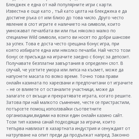
Блекджек е една от най популярните игри с карти.
Известна е още като , тъй като целта на блекджека е да
достигне ръка от или близо до това число. Друго често
явление в слот игрите е наличието на символи, които
умножават печалбата ви или пък няколко малко по
специални Wild символи, които ви носят по добри шансове
за успех. Това е доста често срещана бонус игра, при
която избирате една или няколко печалби. Най често този
бонус се присъжда на играчите заедно с бонус за депозит.
Получавате безплатни завъртания в определен слот. В
случай, че усетите умора или липса на късмет, може да
напуснете масата по всяко време. Точно това прави
онлайн казината по харесвани и предпочитани от играчите
– не се влияете от останалите участници, може да
залагате от вкъщи и прекратявате играта, когато решите.
Затова при най малкото съмнение, честе се пристрастили,
потърсете помощ използвайки съответните
организации,видими на всеки един онлайн казино сайт.
Този тип казина санай подходящи за играчи, които
тепърва навлизат в хазартната индустрия и сенуждаят от
натрупване на опит преди да продължат напред. Законно