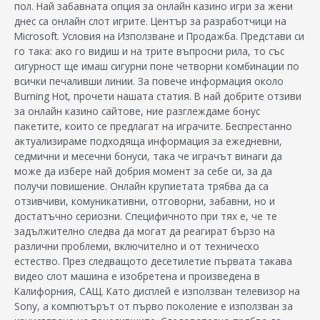
пол. Най забавната опция за онлайн казино игри за жени
днес са онлайн слот игрите. Център за разработчици на
Microsoft. Условия на Използване и Продажба. Представи си
го така: ако го видиш и на трите въпросни рила, то със
сигурност ще имаш сигурни поне четворни комбинации по
всички печаливши линии. За повече информация около
Burning Hot, прочети нашата статия. В най добрите отзиви
за онлайн казино сайтове, ние разглеждаме бонус
пакетите, които се предлагат на играчите. Беспрестанно
актуализираме подходяща информация за ежедневни,
седмични и месечни бонуси, така че играчът винаги да
може да избере най добрия момент за себе си, за да
получи повишение. Онлайн крупиетата трябва да са
отзивчиви, комуникативни, отговорни, забавни, но и
достатъчно сериозни. Специфичното при тях е, че те
задължително следва да могат да реагират бързо на
различни проблеми, включително и от техническо
естество. През следващото десетилетие първата такава
видео слот машина е изобретена и произведена в
Калифорния, САЩ. Като дисплей е използван телевизор на
Sony, а компютърът от първо поколение е използван за