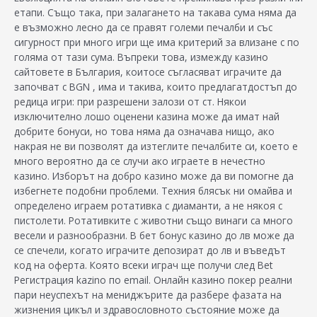
етапи. Също така, при залагането на такава сума няма да
е възможно лесно да се правят големи печалби и със
сигурност при много игри ще има критерий за влизане с по
голяма от тази сума. Въпреки това, измежду казино
сайтовете в България, коитосе съгласяват играчите да
започват с BGN , има и такива, които предлагатдостъп до
редица игри: при разрешени залози от ст. Някои
изключително лошо оценени казина може да имат най
добрите бонуси, но това няма да означава нищо, ако
накрая не ви позволят да изтеглите печалбите си, което е
много вероятно да се случи ако играете в нечестно
казино. Изборът на добро казино може да ви помогне да
избегнете подобни проблеми. Техния блясък ни омайва и
определено играем ротативка с диаманти, а не някоя с
пистолети. Ротативките с животни също винаги са много
весели и разнообразни. В бет бонус казино до лв може да
се спечели, когато играчите депозират до лв и въведът
код на оферта. Която всеки играч ще получи след Bet
Регистрация kazino по email. Онлайн казино покер реални
пари неуспехът на мениджърите да разбере фазата на
жизнения цикъл и здравословното състояние може да