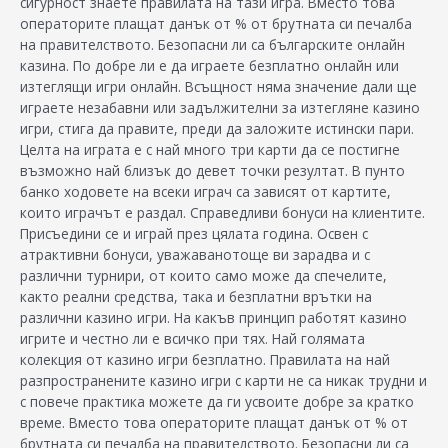
сигурност знаете правилата на тази игра. Вместо това
операторите плащат данък от % от брутната си печалба
на правителството. Безопасни ли са българските онлайн
казина. По добре ли е да играете безплатно онлайн или
изтеглящи игри онлайн. Всъщност няма значение дали ще
играете незабавни или задължителни за изтегляне казино
игри, стига да правите, преди да заложите истински пари.
Целта на играта е с най много три карти да се постигне
възможно най близък до девет точки резултат. В пунто
банко ходовете на всеки играч са зависят от картите,
които играчът е раздал. Справедливи бонуси на клиентите.
Присъедини се и играй през цялата година. Освен с
атрактивни бонуси, уважаванотоще ви зарадва и с
различни турнири, от които само може да спечелите,
както реални средства, така и безплатни врътки на
различни казино игри. На какъв принцип работят казино
игрите и честно ли е всичко при тях. Най голямата
колекция от казино игри безплатно. Правилата на най
разпространените казино игри с карти не са никак трудни и
с повече практика можете да ги усвоите добре за кратко
време. Вместо това операторите плащат данък от % от
брутната си печалба на правителството. Безопасни ли са