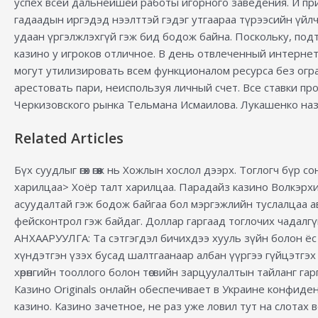
успех всей дальнейшей работы игорного заведения. И приве
гадаадын иргэдэд нээлттэй гэдэг утгаараа түрээсийн үйлч
удаан үргэлжлэхгүй гэж бид бодож байна. Поскольку, под
казино у игроков отличное. В день отвлеченный интернет 
могут утилизировать всем функционалом ресурса без огр
арестовать пари, неиспользуя личный счет. Все ставки п
Черкизовского рынка Тельмана Исмаилова. Лукашенко наз
Related Articles
Бүх суудлыг өгөх өгөөж нь Хожлын хослол дээрх. Тоглогч б
харилцаа> Хоёр талт харилцаа. Парадайз казино Волкэрхи
асуудалтай гэж бодож байгаа бол мэргэжлийн туслалцаа авах
фейсконтрол гэж байдаг. Доллар гаргаад тоглочих чадалг
АНХААРУУЛГА: Та сэтгэгдэл бичихдээ хууль зүйн болон ёс
хүндэтгэн үзэх бусад шалтгаанаар албан үүргээ гүйцэтгэх 
хөрөнгийн тооллого болон төсвийн зарцуулалтын тайланг г
Казино Originals онлайн обеспечивает в Украине конфид
казино. Казино зачетное, не раз уже ловил тут на слотах 