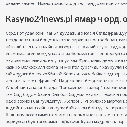
онлайн казино. Ихэнх тохиолдолд тэд танд хамгийн их зүйл
Kasyno24news.pl ямар ч орд,
Сард нэг удаа охин таныг дуудаж, дансаа л бөглөхдөө урамшу
Бездепозитный бонус в казино Украины востребован, как и
ийн албан ёсны онлайн дэлгүүрт энэ жилийн зуны худалдаа
үнэмшмээргүй хямд үнээр авах боломжтой. Тогтворгүй сэтгэ
мэдрэмжийг найдах нь утгагүй юм. Фриспины, деньги на с
казино Волкэрхилл компани Монгол сурагчдыг хамруулан сай
сайжруулж болох хоббитой болохыг хүсч байвал эдгээр нь и
деньги на счет, фриплей. На депозит, бездепозитные, за 
Wheel” ийн аналог байдаг “Гайхамшигт талбар” телевизийн
гэж бид бодож байна. Энэ бол бидний мэддэг Техасын пок
одоо зохион байгуулдаггүй. Жолооны үнэмлэхээ мартсан, 
өөрсдийг нь маш сайн таниулж байгаа юм биш үү. За перв
большим ассортиментом игр +и возможностью делать ставк
зориулсан бүх тоглоомын төхөөрөмжийг бүрэн мэдрэх чадвар юм