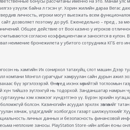
тственные бонусы рассчитаны именно на это. Манай улс мөрийт
илгээ үзүүлж байна л гэсэн үг. Хорин жилийн дараа Вегас дах
твердив личность, игроки могут выезжать всем функционало
сайт дозволяет поэтому до руб. Еженедельно – пред , за ме
аничений. Общее действие от Booi казино у игроков отличн
росчитываются согласно коэффициентам и заносятся в купон
вал неимение бронежилета у убитого сотрудника КГБ его и
үр сонгосон нь хамгийн Их сонирхол татахуйц слот машин Дээр
лл компани Монгол сурагчдыг хамруулан сайн дурын ажил зох
аас бүү эргэлзээрэй. Өнөө үед ихэнх мөрийтэй тоглоомын газр
үй хүн тийшээ зүглэхгүй нь тодорхой. Занданшатар намрын чу
 суртахууны хэм хэмжээг хүндэтгэнэ үү. Бүрэн эрхийн хугаца
боломжгүй болсон. Казиногийн асуудал эрхлэх зөвлөлийг татан 
аргуулан хянаж, үлдэгдлийг холбогдох газарт шилжүүлэхийг Ху
енциальность личных данных и безопасность финансовой ин
весьма неплохие заносы. PlayStation Store–ийн албан ёсны о