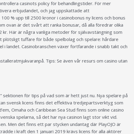
trollera casinots policy för behandlingstider. För mer
ktivera erbjudandet, och jag uppskattade att
a. 100 % upp till 2500 kronor i casinobonus ny licens och bonus
om ovan är det svårt att ranka bonusar, då alla föredrar olika
 2 kr. Här är några vanliga metoder för självavstängning som
 plötsligt tuffare för både spelbolag och spelare: hårdare
el i landet. Casinobranschen växer fortfarande i snabb takt och
lleratmjukvaranpå. Tips: Se även vår resurs om casino utan
a” sektionen för tips på vad som är hett just nu. Nya spelare på
utan svensk licens finns det effektiva tredjepartsverktyg som
ld’em, Omaha och Caribbean Sea Stud finns som online casino
enska spelarna, så det har nya casinon lagt stor vikt vid.
sen. Men det finns ett par stycken undantag där PlayOJO är
dde i kraft den 1 januari 2019 krävs licens för alla aktörer