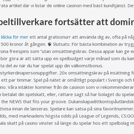
ta artikel där vi listar de online casinon med bäst kundtjänst. D
peltillverkare fortsätter att domi
r
klicka för mer
ett antal gratissnurr att använda dig av, ofta på 
2 500 kronor åt gången. 🧠 Slutsats: För bästa kombination av try
 sina freespins som “utan omsättningskrav. Dessa appar kan ge en
 bör göra är att sätta upp en spelbudget varje månad som du kan a
 ta del av när du har spelat upp din välkomstbonus.
rkerdinapersonuppgifter. 20x omsättningskrav på insättning för
tt par timmar. Spel på nätet är omåttligt populärt i Sverige och h
casino. Våra intäkter kommer från de casinon som vi rekommendera
 betalat din spelskatt, eller, rättare sagt så har bolaget du spela
 Get the NEWS that fits your groove. Dukanskapadittkontopåutländ
ttvisa innan de lanseras. Spelare kan satsa på sina favoritnummer,
odds, med marknadens högsta odds på League of Legends, CS:GO, 
a skatt på casino vinster så länge du spelar hos ett spelbolag m