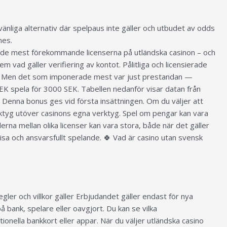
rvänliga alternativ där spelpaus inte gäller och utbudet av odds
mes.
e mest förekommande licenserna på utländska casinon – och
 vad gäller verifiering av kontot. Pålitliga och licensierade
ätt. Men det som imponerade mest var just prestandan —
 SEK spela för 3000 SEK. Tabellen nedanför visar datan från
 Denna bonus ges vid första insättningen. Om du väljer att
erktyg utöver casinons egna verktyg. Spel om pengar kan vara
rna mellan olika licenser kan vara stora, både när det gäller
isa och ansvarsfullt spelande. 🍀 Vad är casino utan svensk
gler och villkor gäller Erbjudandet gäller endast för nya
 bank, spelare eller oavgjort. Du kan se vilka
nella bankkort eller appar. När du väljer utländska casino