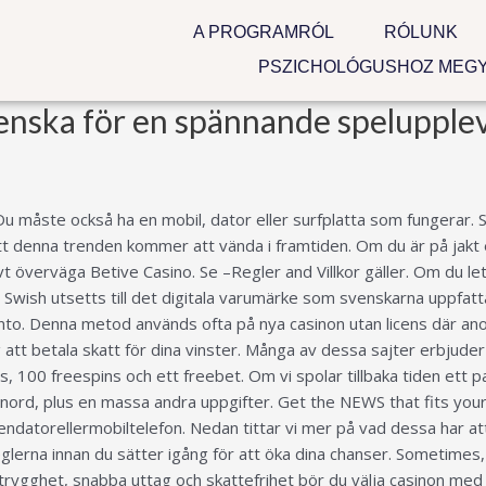
A PROGRAMRÓL
RÓLUNK
PSZICHOLÓGUSHOZ MEG
svenska för en spännande spelupple
Du måste också ha en mobil, dator eller surfplatta som fungerar.
 att denna trenden kommer att vända i framtiden. Om du är på jakt
tivt överväga Betive Casino. Se –Regler and Villkor gäller. Om du 
har Swish utsetts till det digitala varumärke som svenskarna uppfat
konto. Denna metod används ofta på nya casinon utan licens där an
att betala skatt för dina vinster. Många av dessa sajter erbjuder 
 100 freespins och ett freebet. Om vi spolar tillbaka tiden ett p
enord, plus en massa andra uppgifter. Get the NEWS that fits you
orellermobiltelefon. Nedan tittar vi mer på vad dessa har att er
eglerna innan du sätter igång för att öka dina chanser. Sometimes,
 trygghet, snabba uttag och skattefrihet bör du välja casinon med