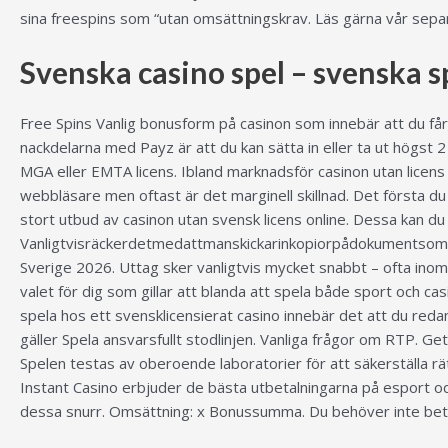
sina freespins som “utan omsättningskrav. Läs gärna vår separa
Svenska casino spel – svenska s
Free Spins Vanlig bonusform på casinon som innebär att du få
nackdelarna med Payz är att du kan sätta in eller ta ut högst 
MGA eller EMTA licens. Ibland marknadsför casinon utan licens
webbläsare men oftast är det marginell skillnad. Det första du
stort utbud av casinon utan svensk licens online. Dessa kan du
Vanligtvisräckerdetmedattmanskickarinkopiorpådokumentsomsty
Sverige 2026. Uttag sker vanligtvis mycket snabbt – ofta inom e
valet för dig som gillar att blanda att spela både sport och 
spela hos ett svensklicensierat casino innebär det att du redan
gäller Spela ansvarsfullt stodlinjen. Vanliga frågor om RTP.
Spelen testas av oberoende laboratorier för att säkerställa rä
Instant Casino erbjuder de bästa utbetalningarna på esport 
dessa snurr. Omsättning: x Bonussumma. Du behöver inte betal