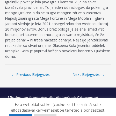
igralniški poker je bila prva igra s kartami, ki je na spletu
izplačevala pravi denar. To je eden od razlogov, da poker igra
mnogo igralcev in da se ta igra mnogim zdi zelo zanimiva.
Najbolj znani igri sta Mega Fortune in Mega Moolah – glavni
jackpot slednje je leta 2021 dosegel rekordno vrednost skoraj
20 milijonov evrov. Bonus brez pologa je še ena izmed vrst
bonusa, pri katerem se mora igralec samo registrirati, če želi
prejeti denar – ni treba nakazati denarja. Najlažje je vzdrževati
red, kadar so stvari urejene. Glasbena šola Jesenice oddelek
Kranjska Gora je pripravil božično novoletni koncert v Ljudskem
domu.
←
Previous Bejegyzés
Next Bejegyzés
→
Minden jog fenntartva! © Lélekművek Cégcsoport
Ez a weboldal sütiket (cookie-kat) használ. A sütik
elfogadásával kényelmesebbé teheted a böngészést.
Adatkezelési Tájékoztató
Panaszkezelési
Ι
szabályzat
ÁSZF