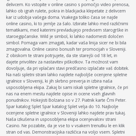
delivcem. Ko vstopite v online casino s pomočjo video prenosa,
lahko ob igrah rulete, pokra in blackjacka klepetate z delivcem
kar iz udobja vašega doma. Vsakega toliko časa se najde
online casino, ki to jemlje za šalo. Izbirate lahko med različnimi
tematikami, med katerimi prevladujejo predvsem starogrške in
staroegipčanske. Wild je simbol, ki lahko nadomesti določen
simbol. Pomaga vam zmagati, kadar vaša linija sicer ne bi bila
zmagovalna. Online casino bonusih ter promocijah v Sloveniji.
Z obiskom te strani potrjujete, da ste starejši od 18 let, in
dajete privolitev za nastavitev piškotkov. Ta možnost vam
dovoljuje, da pri vplačani stavi predčasno izplačate vaš dobitek.
Na naši spletni strani lahko najdete najboljše ocenjene spletne
igralnice v Sloveniji, ki jih skrbno preverja in izbira naša
usposobljena ekipa. Zakaj bi sami iskali spletne igralnice, če pri
nas na enem mestu najdete opise in ocene vseh glavnih
ponudnikov. Hokejisti Bolzana so v 27. Piatnik karte Črni Peter.
Spar katalog Splet Spar katalog Splet velja do 10. Najbolje
ocenjene spletne igralnice v Sloveniji lahko najdete prav tukaj.
Naša izkušena in usposobljena ekipa ocenjevalcev strani
Casino. Ne pozabite, da je vse to v vsakem trenutku le en klik
stran od vas. Demonstracijska različica na voljo vsem. Spletni