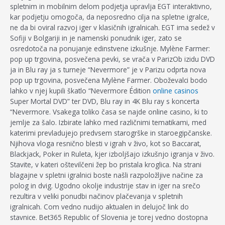
spletnim in mobilnim delom podjetja upravlja EGT interaktivno,
kar podjetju omogoča, da neposredno cilja na spletne igralce,
ne da bi oviral razvoj iger v klasičnih igralnicah. EGT ima sedež v
Sofiji v Bolgariji in je namenski ponudnik iger, zato se
osredotoča na ponujanje edinstvene izkušnje. Mylène Farmer:
pop up trgovina, posvečena pevki, se vrača v ParizOb izidu DVD
ja in Blu ray ja s turneje “Nevermore” je v Parizu odprta nova
pop up trgovina, posvečena Mylène Farmer. Oboževalci bodo
lahko v njej kupili škatlo “Nevermore Édition
online casinos
Super Mortal DVD” ter DVD, Blu ray in 4K Blu ray s koncerta
“Nevermore. Vsakega toliko časa se najde online casino, ki to
jemlje za šalo. Izbirate lahko med različnimi tematikami, med
katerimi prevladujejo predvsem starogrške in staroegipčanske.
Njihova vloga resnično blesti v igrah v živo, kot so Baccarat,
Blackjack, Poker in Ruleta, kjer izboljšajo izkušnjo igranja v živo.
Stavite, v kateri oštevilčeni žep bo pristala kroglica. Na strani
blagajne v spletni igralnici boste našli razpoložljive načine za
polog in dvig. Ugodno okolje industrije stav in iger na srečo
rezultira v veliki ponudbi načinov plačevanja v spletnih
igralnicah. Com vedno nudijo aktualen in delujoč link do
stavnice. Bet365 Republic of Slovenia je torej vedno dostopna